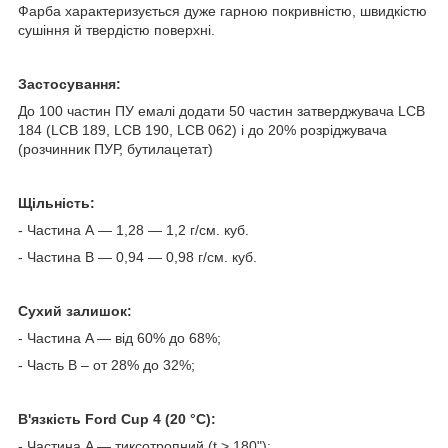
Фарба характеризується дуже гарною покривністю, швидкістю
сушіння й твердістю поверхні.
Застосування:
До 100 частин ПУ емалі додати 50 частин затверджувача
LCB
184 (
LCB
189,
LCB
190,
LCB
062) і до 20% розріджувача
(розчинник ПУР, бутилацетат)
Щільність:
- Частина А — 1,28 — 1,2 г/см. куб.
- Частина В — 0,94 — 0,98 г/см. куб.
Сухий залишок:
- Частина A — від 60% до 68%;
- Часть B – от 28% до 32%;
В'язкість Ford Cup 4 (20 °C):
- Частина A — тиксотропний (t > 180");