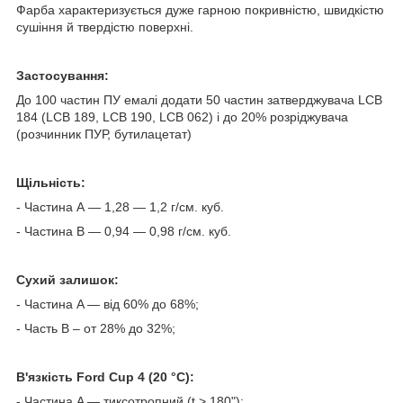
Фарба характеризується дуже гарною покривністю, швидкістю
сушіння й твердістю поверхні.
Застосування:
До 100 частин ПУ емалі додати 50 частин затверджувача
LCB
184 (
LCB
189,
LCB
190,
LCB
062) і до 20% розріджувача
(розчинник ПУР, бутилацетат)
Щільність:
- Частина А — 1,28 — 1,2 г/см. куб.
- Частина В — 0,94 — 0,98 г/см. куб.
Сухий залишок:
- Частина A — від 60% до 68%;
- Часть B – от 28% до 32%;
В'язкість Ford Cup 4 (20 °C):
- Частина A — тиксотропний (t > 180");