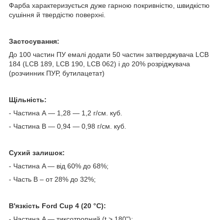
Фарба характеризується дуже гарною покривністю, швидкістю
сушіння й твердістю поверхні.
Застосування:
До 100 частин ПУ емалі додати 50 частин затверджувача
LCB
184 (
LCB
189,
LCB
190,
LCB
062) і до 20% розріджувача
(розчинник ПУР, бутилацетат)
Щільність:
- Частина А — 1,28 — 1,2 г/см. куб.
- Частина В — 0,94 — 0,98 г/см. куб.
Сухий залишок:
- Частина A — від 60% до 68%;
- Часть B – от 28% до 32%;
В'язкість Ford Cup 4 (20 °C):
- Частина A — тиксотропний (t > 180");