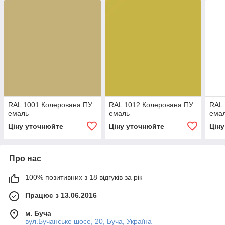
RAL 1001 Колерована ПУ
RAL 1012 Колерована ПУ
RAL 
емаль
емаль
ема
Ціну уточнюйте
Ціну уточнюйте
Цін
Про нас
100% позитивних з 18 відгуків за рік
Працює з 13.06.2016
м. Буча
вул.Бучанське шосе, 20, Буча, Україна