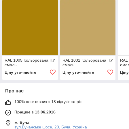
RAL 1005 Кольорована ПУ
RAL 1002 Кольорована ПУ
RAL 
емаль
емаль
ема
Ціну уточнюйте
Ціну уточнюйте
Цін
Про нас
100% позитивних з 18 відгуків за рік
Працює з 13.06.2016
м. Буча
вул.Бучанське шосе, 20, Буча, Україна