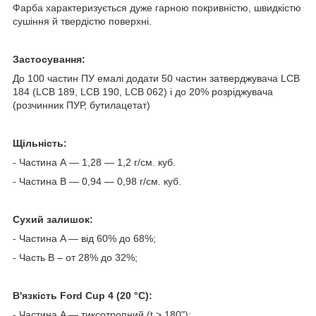
Фарба характеризується дуже гарною покривністю, швидкістю
сушіння й твердістю поверхні.
Застосування:
До 100 частин ПУ емалі додати 50 частин затверджувача
LCB
184 (
LCB
189,
LCB
190,
LCB
062) і до 20% розріджувача
(розчинник ПУР, бутилацетат)
Щільність:
- Частина А — 1,28 — 1,2 г/см. куб.
- Частина В — 0,94 — 0,98 г/см. куб.
Сухий залишок:
- Частина A — від 60% до 68%;
- Часть B – от 28% до 32%;
В'язкість Ford Cup 4 (20 °C):
- Частина A — тиксотропний (t > 180");