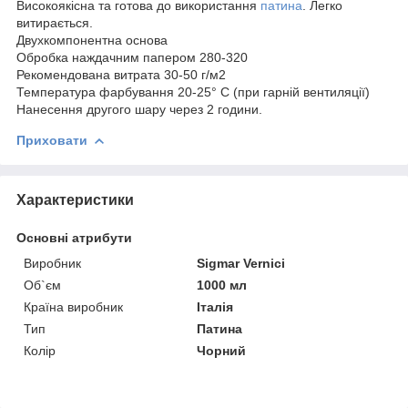
Високоякісна та готова до використання
патина
. Легко
витирається.
Двухкомпонентна основа
Обробка наждачним папером 280-320
Рекомендована витрата 30-50 г/м2
Температура фарбування 20-25° C (при гарній вентиляції)
Нанесення другого шару через 2 години.
Приховати
Характеристики
Основні атрибути
Виробник
Sigmar Vernici
Об`єм
1000 мл
Країна виробник
Італія
Тип
Патина
Колір
Чорний