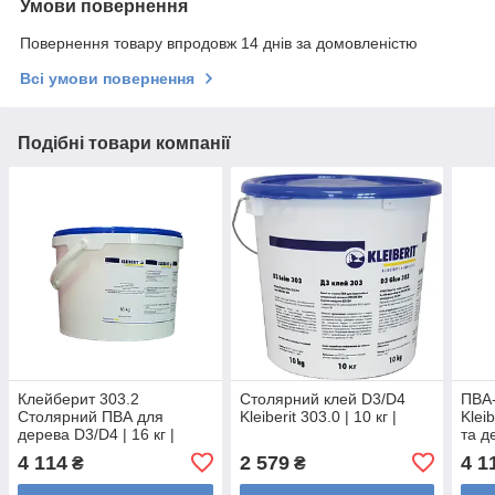
Умови повернення
Повернення товару впродовж 14 днів за домовленістю
Всі умови повернення
Подібні товари компанії
Клейберит 303.2
Столярний клей D3/D4
ПВА-
Столярний ПВА для
Kleiberit 303.0 | 10 кг |
Klei
дерева D3/D4 | 16 кг |
та д
16 кг
4 114
2 579
4 1
₴
₴