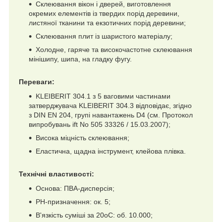
Склеювання вікон і дверей, виготовлення
окремих елементів із твердих порід деревини,
листяної тканини та екзотичних порід деревини;
Склеювання плит із шаристого матеріалу;
Холодне, гаряче та високочастотне склеювання
мінішипу, шипа, на гладку фугу.
Переваги:
KLEIBERIT 304.1 з 5 ваговими частинами
затверджувача KLEIBERIT 304.3 відповідає, згідно
з DIN EN 204, групі навантажень D4 (см. Протокол
випробувань ift No 505 33326 / 15.03.2007);
Висока міцність склеювання;
Еластична, щадна інструмент, клейова плівка.
Технічні властивості:
Основа: ПВА-дисперсія;
PH-призначення: ок. 5;
В'язкість суміші за 20oC: об. 10.000;